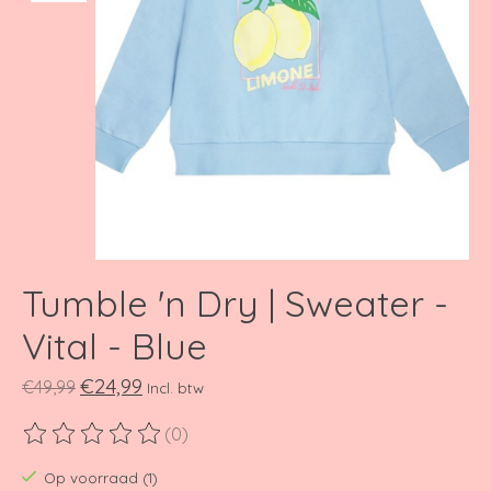
Tumble 'n Dry | Sweater -
Vital - Blue
€24,99
€49,99
Incl. btw
(0)
De beoordeling van dit product is
0
van de 5
Op voorraad (1)