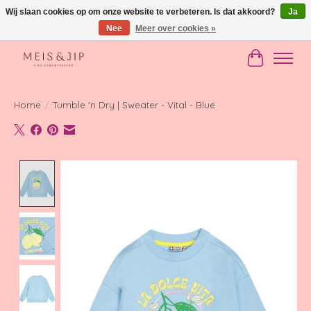
Wij slaan cookies op om onze website te verbeteren. Is dat akkoord?
Ja
Nee
Meer over cookies »
Gratis verzending in NL vanaf €150
Winkelwag
Home
/
Tumble 'n Dry | Sweater - Vital - Blue
Product image slideshow Items