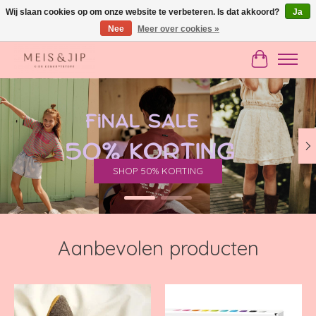
Wij slaan cookies op om onze website te verbeteren. Is dat akkoord?
Ja
Nee
Meer over cookies »
Gratis verzending in NL vanaf €150
Winkelwag
Hero slideshow items
SHOP 50% KORTING
Aanbevolen producten
Items van productcarrousel