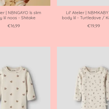
elier | NBNGAYO ls slim
Lil' Atelier | NBMKABY 
 lil noos - Shitake
body lil - Turtledove /
€16,99
€19,99