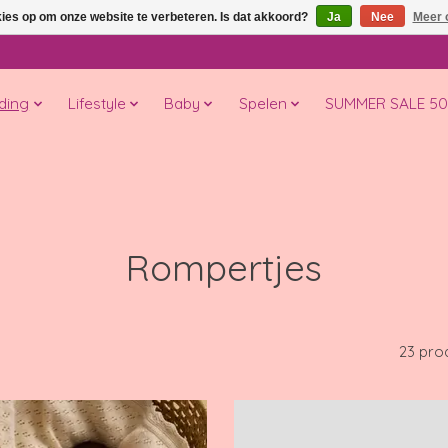
kies op om onze website te verbeteren. Is dat akkoord?
Ja
Nee
Meer 
ding
Lifestyle
Baby
Spelen
SUMMER SALE 5
Rompertjes
23 pro