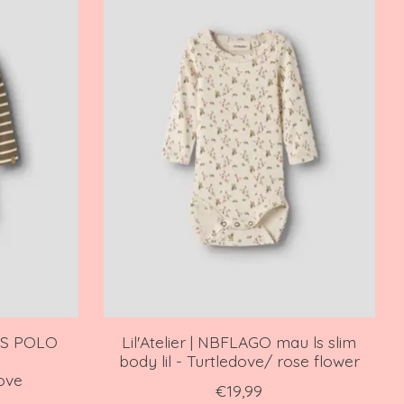
 LS POLO
Lil'Atelier | NBFLAGO mau ls slim
body lil - Turtledove/ rose flower
ove
€19,99