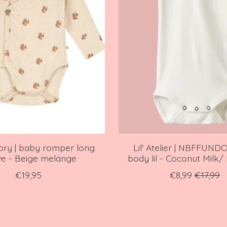
tory | baby romper long
Lil' Atelier | NBFFUNDO
ve - Beige melange
body lil - Coconut Milk/
€19,95
€8,99
€17,99