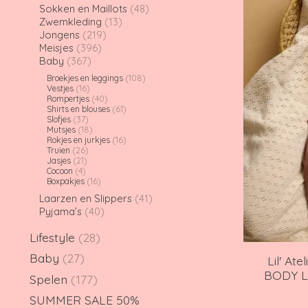
Sokken en Maillots
(48)
Zwemkleding
(13)
Jongens
(219)
Meisjes
(396)
Baby
(367)
Broekjes en leggings
(108)
Vestjes
(16)
Rompertjes
(40)
Shirts en blouses
(61)
Slofjes
(37)
Mutsjes
(18)
Rokjes en jurkjes
(16)
Truien
(26)
Jasjes
(21)
Cocoon
(4)
Boxpakjes
(16)
Laarzen en Slippers
(41)
Pyjama’s
(40)
Lifestyle
(28)
Baby
(27)
Lil' At
BODY LI
Spelen
(177)
SUMMER SALE 50%