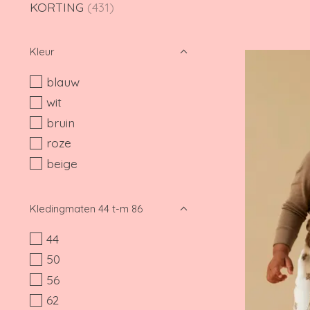
KORTING
(431)
Kleur
blauw
wit
bruin
roze
beige
Kledingmaten 44 t-m 86
44
50
56
62