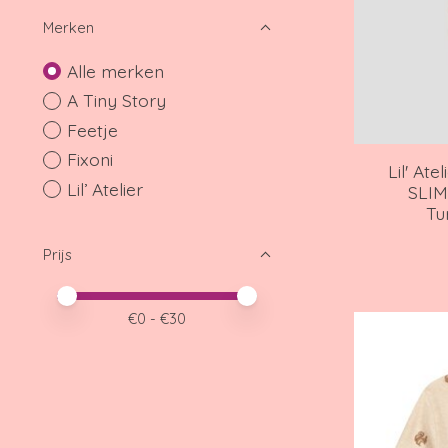
Merken
Alle merken
A Tiny Story
Feetje
Fixoni
Lil' At
Lil’ Atelier
SLIM
Tu
Prijs
Minimale prijswaarde
Price maximum value
€
0
- €
30