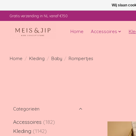
Wij slaan coo
Gratis verzending in NL vanaf €150
Home
Accessoires
Kle
Home
/
Kleding
/
Baby
/
Rompertjes
Categorieën
Accessoires
(182)
Kleding
(1142)