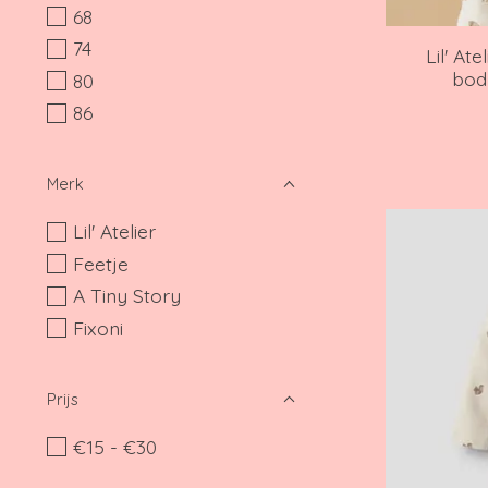
68
74
Lil' At
body
80
86
Merk
Lil' Atelier
Feetje
A Tiny Story
Fixoni
Prijs
€15 - €30