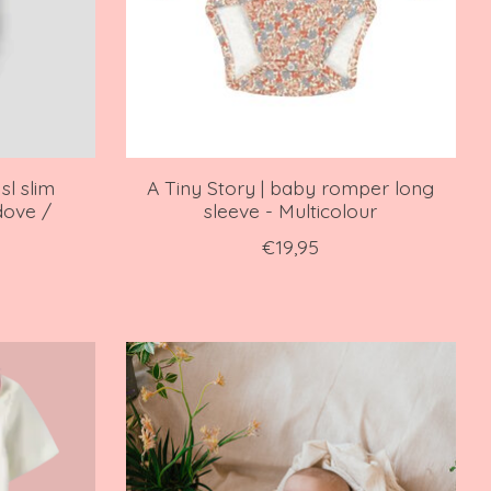
sl slim
A Tiny Story | baby romper long
dove /
sleeve - Multicolour
€19,95