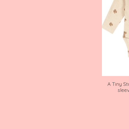
A Tiny S
slee