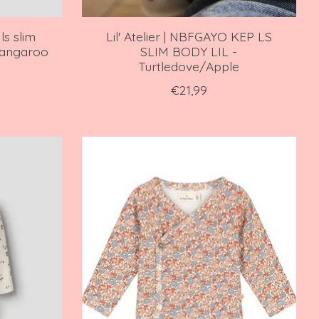
ls slim
Lil' Atelier | NBFGAYO KEP LS
 Kangaroo
SLIM BODY LIL -
Turtledove/Apple
€21,99