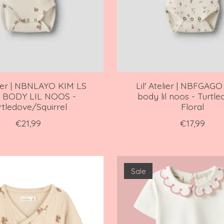
elier | NBNLAYO KIM LS
Lil' Atelier | NBFGAGO 
 BODY LIL NOOS -
body lil noos - Turtle
rtledove/Squirrel
Floral
€21,99
€17,99
Sale