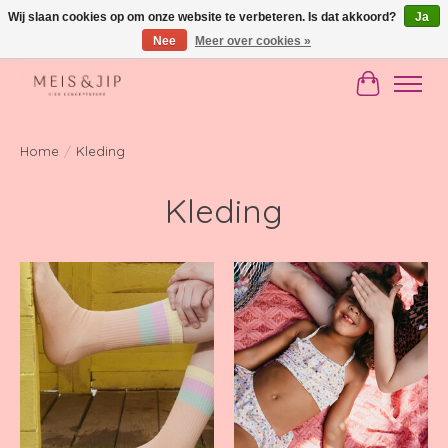
Wij slaan cookies op om onze website te verbeteren. Is dat akkoord?
Ja
Nee
Meer over cookies »
Gratis verzending in NL vanaf €150
Winkelwag
Home
/
Kleding
Kleding