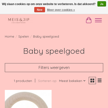
Wij slaan cookies op om onze website te verbeteren. Is dat akkoord?
Ja
Nee
Meer over cookies »
Gratis verzending in NL vanaf €150
Winkelwag
Home
/
Spelen
/
Baby speelgoed
Baby speelgoed
Filters weergeven
1 producten
Sorteren op
Meest bekeken