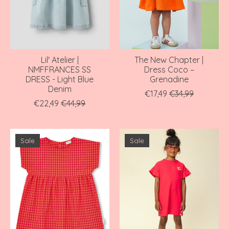
Lil' Atelier |
The New Chapter |
NMFFRANCES SS
Dress Coco –
DRESS - Light Blue
Grenadine
Denim
€17,49
€34,99
€22,49
€44,99
Sale
Sale