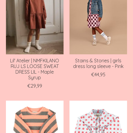
Lil' Atelier | NMFKILANO
Stains & Stories | girls
RUJ LS LOOSE SWEAT
dress long sleeve - Pink
DRESS LIL - Maple
€44,95
Syrup
€29,99