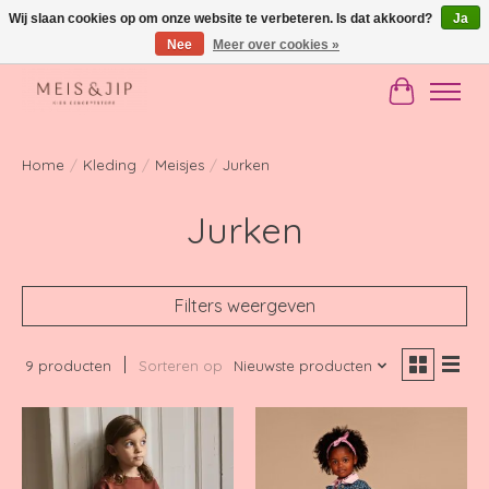
Wij slaan cookies op om onze website te verbeteren. Is dat akkoord?
Ja
Nee
Meer over cookies »
Gratis verzending in NL vanaf €150
Winkelwag
Home
/
Kleding
/
Meisjes
/
Jurken
Jurken
Filters weergeven
9 producten
Sorteren op
Nieuwste producten