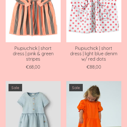
Piupiuchick | short
Piupiuchick | short
dress | pink & green
dress | light blue denim
stripes
w/ red dots
€68,00
€88,00
Sale
Sale