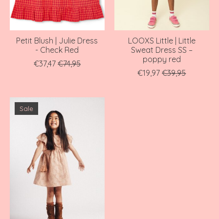
Petit Blush | Julie Dress
LOOXS Little | Little
- Check Red
Sweat Dress SS –
poppy red
€37,47
€74,95
€19,97
€39,95
Sale