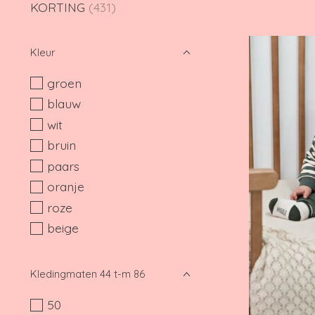
KORTING
(431)
Kleur
groen
blauw
wit
bruin
paars
oranje
roze
beige
Kledingmaten 44 t-m 86
50