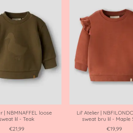
lier | NBMNAFFEL loose
Lil' Atelier | NBFILONDO
sweat lil - Teak
sweat bru lil - Maple
€21,99
€19,99