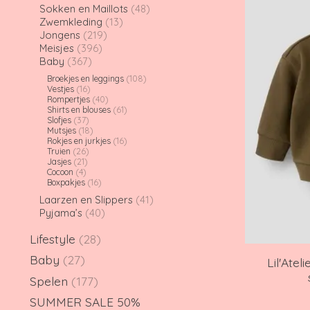
Sokken en Maillots
(48)
Zwemkleding
(13)
Jongens
(219)
Meisjes
(396)
Baby
(367)
Broekjes en leggings
(108)
Vestjes
(16)
Rompertjes
(40)
Shirts en blouses
(61)
Slofjes
(37)
Mutsjes
(18)
Rokjes en jurkjes
(16)
Truien
(26)
Jasjes
(21)
Cocoon
(4)
Boxpakjes
(16)
Laarzen en Slippers
(41)
Pyjama’s
(40)
Lifestyle
(28)
Baby
(27)
Lil'Ate
Spelen
(177)
SUMMER SALE 50%