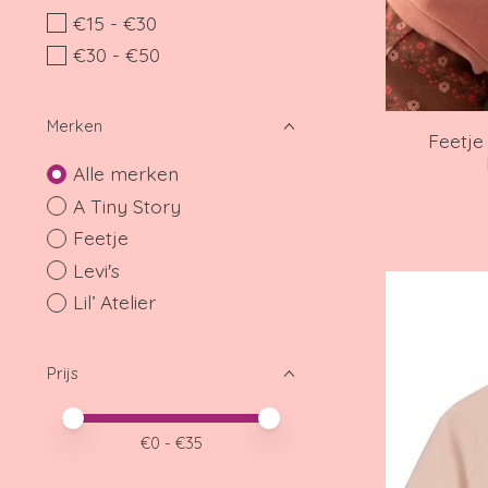
€15 - €30
€30 - €50
Merken
Feetje
Alle merken
A Tiny Story
Feetje
Levi's
Lil’ Atelier
Prijs
Minimale prijswaarde
Price maximum value
€
0
- €
35