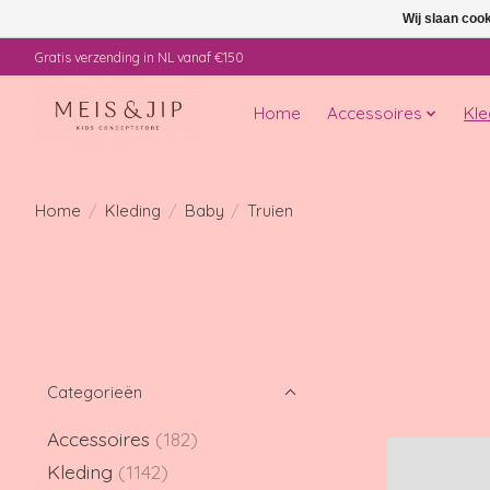
Wij slaan coo
Gratis verzending in NL vanaf €150
Home
Accessoires
Kle
Home
/
Kleding
/
Baby
/
Truien
Categorieën
Accessoires
(182)
Kleding
(1142)