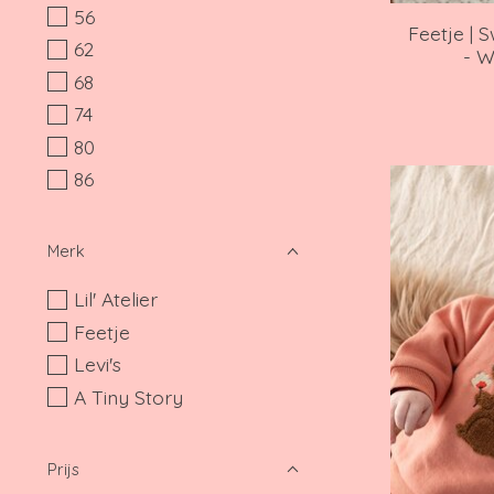
56
Feetje | 
62
- W
68
74
80
86
Merk
Lil' Atelier
Feetje
Levi's
A Tiny Story
Prijs