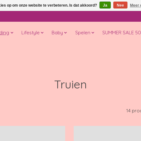
kies op om onze website te verbeteren. Is dat akkoord?
Ja
Nee
Meer 
ding
Lifestyle
Baby
Spelen
SUMMER SALE 5
Truien
14 pro