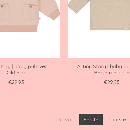
Story | baby pullover –
A Tiny Story | baby pul
Old Pink
Beige melange
€29,95
€29,95
Vor.
Eerste
Laatste