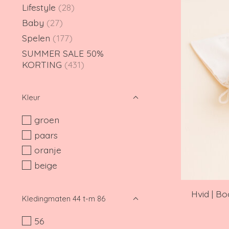
Lifestyle
(28)
Baby
(27)
Spelen
(177)
SUMMER SALE 50%
KORTING
(431)
Kleur
groen
paars
oranje
beige
Hvid | Bo
Kledingmaten 44 t-m 86
56