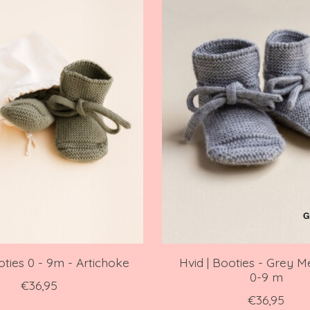
oties 0 - 9m - Artichoke
Hvid | Booties - Grey M
0-9 m
€36,95
€36,95