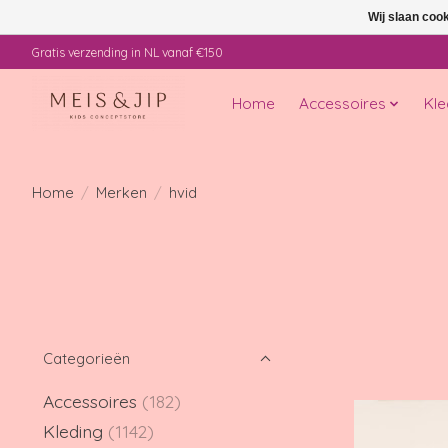
Wij slaan coo
Gratis verzending in NL vanaf €150
Home
Accessoires
Kle
Home
/
Merken
/
hvid
Categorieën
Accessoires
(182)
Kleding
(1142)