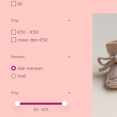
62
Prijs
€30 - €50
meer dan €50
Merken
Alle merken
hvid
Prijs
Minimale prijswaarde
Price maximum value
€
0
- €
75