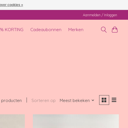
over cookies »
Aanmelden / Inloggen
0% KORTING
Cadeaubonnen
Merken
6 producten
Sorteren op
Meest bekeken