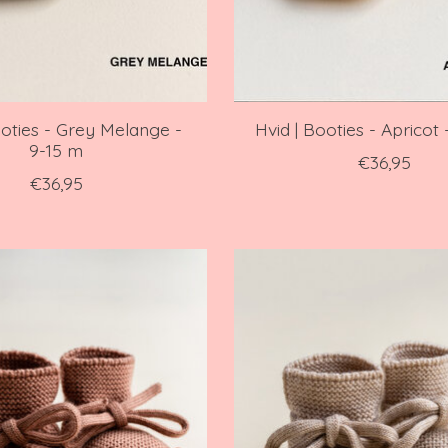
ooties - Grey Melange -
Hvid | Booties - Apricot 
9-15 m
€36,95
€36,95