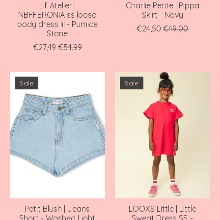
Lil' Atelier |
Charlie Petite | Pippa
NBFFERONIA ss loose
Skirt - Navy
body dress lil - Pumice
€24,50
€49,00
Stone
€27,49
€54,99
Sale
Sale
Petit Blush | Jeans
LOOXS Little | Little
Short - Washed Light
Sweat Dress SS –