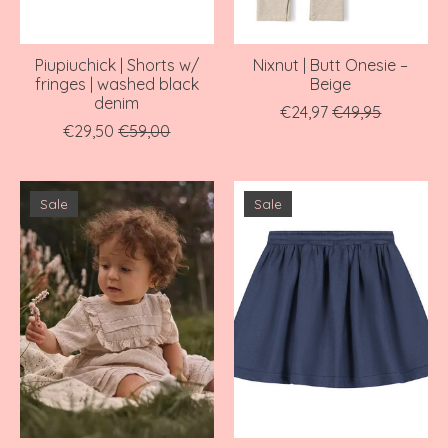
Piupiuchick | Shorts w/
Nixnut | Butt Onesie –
fringes | washed black
Beige
denim
€24,97
€49,95
€29,50
€59,00
Sale
Sale