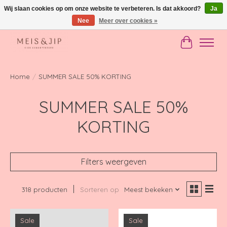
Wij slaan cookies op om onze website te verbeteren. Is dat akkoord?
Ja
Nee
Meer over cookies »
Gratis verzending in NL vanaf €150
Winkelwag
Home
/
SUMMER SALE 50% KORTING
SUMMER SALE 50%
KORTING
Filters weergeven
318 producten
Sorteren op
Meest bekeken
Sale
Sale