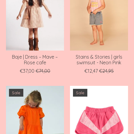
Baje | Dress – Mave –
Stains & Stories | girls
Rose cafe
swimsuit - Neon Pink
€37,00
€74,00
€12,47
€24,95
Sale
Sale