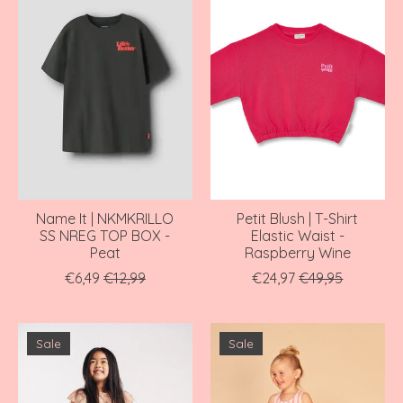
Name It | NKMKRILLO
Petit Blush | T-Shirt
SS NREG TOP BOX -
Elastic Waist -
Peat
Raspberry Wine
€6,49
€12,99
€24,97
€49,95
Sale
Sale