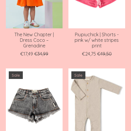
The New Chapter |
Piupiuchick | Shorts -
Dress Coco –
pink w/ white stripes
Grenadine
print
€17,49
€34,99
€24,75
€49,50
Sale
Sale