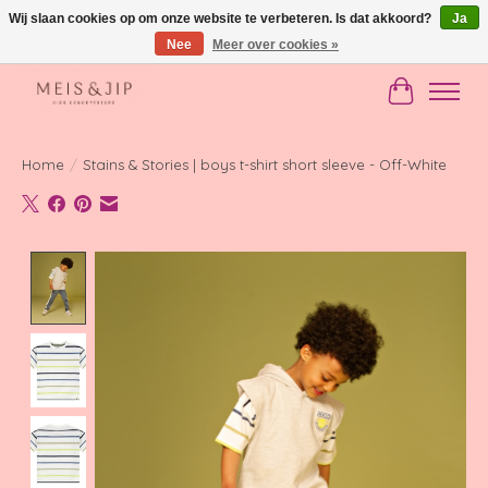
Wij slaan cookies op om onze website te verbeteren. Is dat akkoord?
Ja
Nee
Meer over cookies »
Gratis verzending in NL vanaf €150
Winkelwag
Home
/
Stains & Stories | boys t-shirt short sleeve - Off-White
Product image slideshow Items