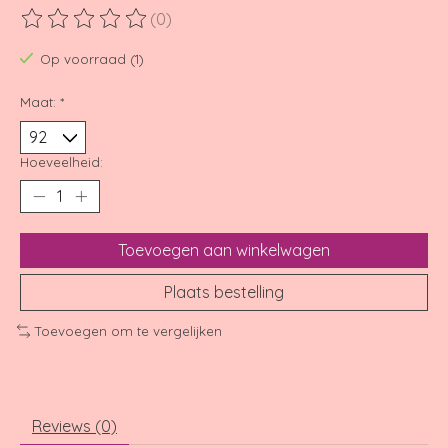
(0)
De beoordeling van dit product is
0
van de 5
Op voorraad (1)
Maat:
*
Hoeveelheid:
Toevoegen aan winkelwagen
Plaats bestelling
Toevoegen om te vergelijken
Reviews (0)