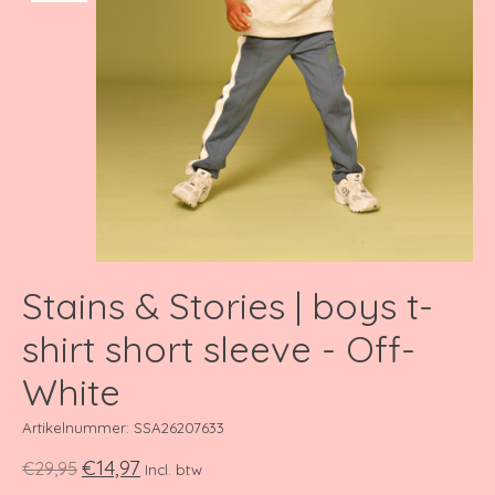
Stains & Stories | boys t-
shirt short sleeve - Off-
White
Artikelnummer: SSA26207633
€14,97
€29,95
Incl. btw