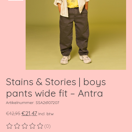
Stains & Stories | boys
pants wide fit – Antra
Artikelnummer: SSA26107207
€21,47
€42,95
Incl. btw
(0)
De beoordeling van dit product is
0
van de 5