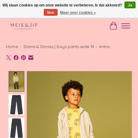
Wij slaan cookies op om onze website te verbeteren. Is dat akkoord?
Ja
Nee
Meer over cookies »
Gratis verzending in NL vanaf €150
Winkelwag
Home
/
Stains & Stories | boys pants wide fit – Antra
Product image slideshow Items