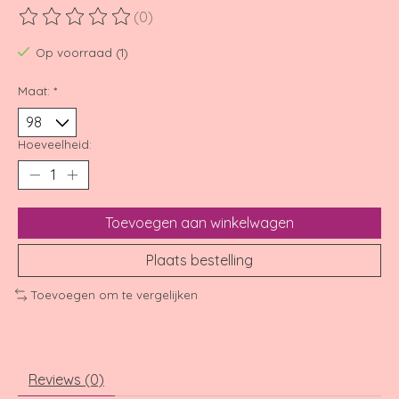
(0)
De beoordeling van dit product is
0
van de 5
Op voorraad (1)
Maat:
*
Hoeveelheid:
Toevoegen aan winkelwagen
Plaats bestelling
Toevoegen om te vergelijken
Reviews (0)