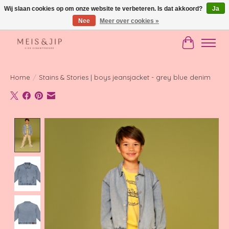
Wij slaan cookies op om onze website te verbeteren. Is dat akkoord?
Ja
Nee
Meer over cookies »
Gratis verzending in NL vanaf €150
Winkelwag
Home
/
Stains & Stories | boys jeansjacket - grey blue denim
Product image slideshow Items