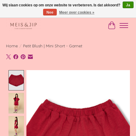
Wij slaan cookies op om onze website te verbeteren. Is dat akkoord?
Ja
Nee
Meer over cookies »
Gratis verzending in NL vanaf €150
Winkelwag
Home
/
Petit Blush | Mini Short - Garnet
Product image slideshow Items