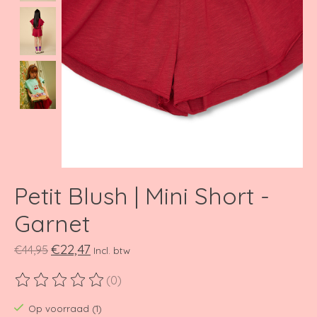
Petit Blush | Mini Short -
Garnet
€22,47
€44,95
Incl. btw
(0)
De beoordeling van dit product is
0
van de 5
Op voorraad (1)