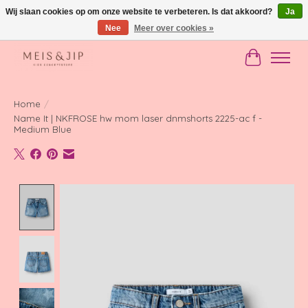
Wij slaan cookies op om onze website te verbeteren. Is dat akkoord?
Ja
Nee
Meer over cookies »
Gratis verzending in NL vanaf €150
Winkelwag
Home
/
Name It | NKFROSE hw mom laser dnmshorts 2225-ac f -
Medium Blue
Product image slideshow Items