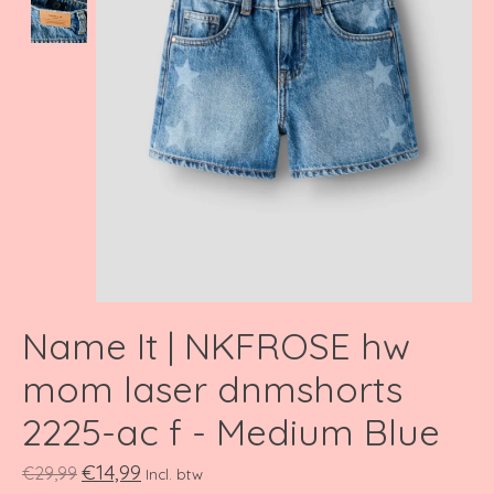
Name It | NKFROSE hw
mom laser dnmshorts
2225-ac f - Medium Blue
€14,99
€29,99
Incl. btw