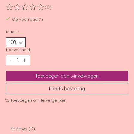
(0)
De beoordeling van dit product is
0
van de 5
Op voorraad (1)
Maat:
*
Hoeveelheid:
Toevoegen aan winkelwagen
Plaats bestelling
Toevoegen om te vergelijken
Reviews (0)