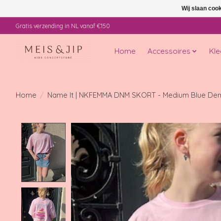
Wij slaan coo
Gratis verzending in NL vanaf €150
Home
Accessoires
Kle
Home
/
Name It | NKFEMMA DNM SKORT - Medium Blue De
Product image slideshow Items