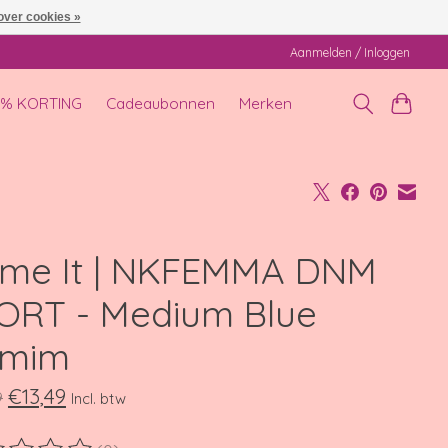
over cookies »
Aanmelden / Inloggen
0% KORTING
Cadeaubonnen
Merken
me It | NKFEMMA DNM
ORT - Medium Blue
mim
€13,49
9
Incl. btw