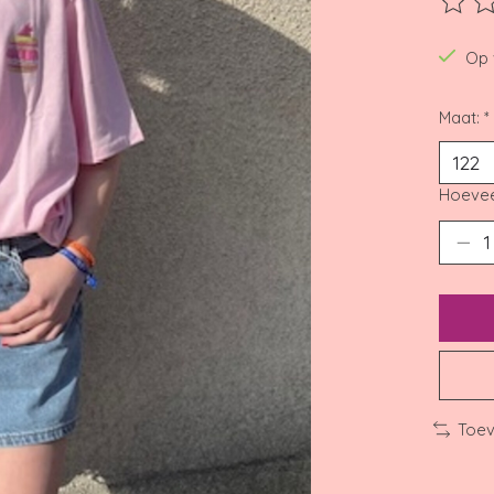
De beo
Op 
Maat:
*
Hoevee
Toev