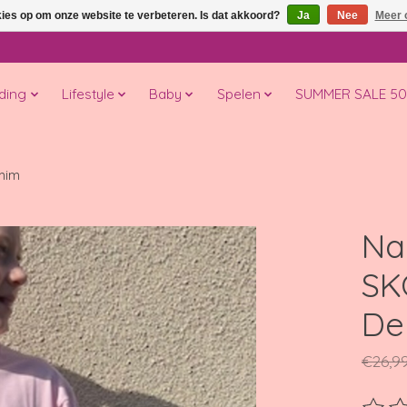
kies op om onze website te verbeteren. Is dat akkoord?
Ja
Nee
Meer 
ding
Lifestyle
Baby
Spelen
SUMMER SALE 5
mim
Na
SK
De
€26,9