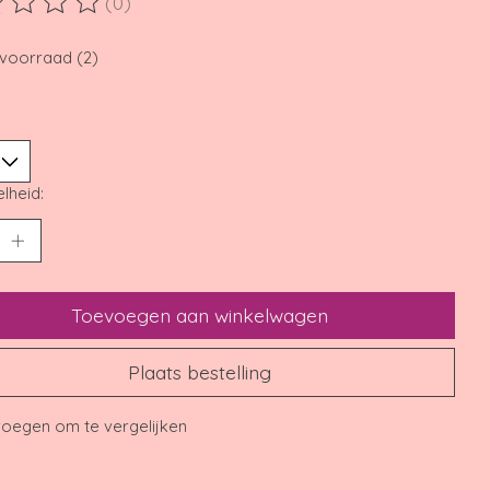
(0)
ordeling van dit product is
0
van de 5
voorraad (2)
lheid:
Toevoegen aan winkelwagen
Plaats bestelling
oegen om te vergelijken