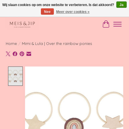
Wij slaan cookies op om onze website te verbeteren. Is dat akkoord?
Ja
Nee
Meer over cookies »
Gratis verzending in NL vanaf €150
Winkelwag
Home
/
Mimi & Lula | Over the rainbow ponies
Product image slideshow Items