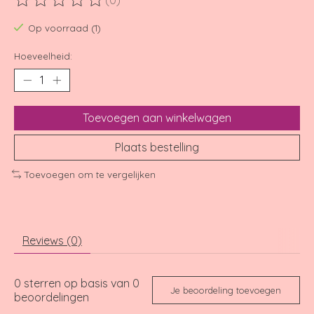
(0)
De beoordeling van dit product is
0
van de 5
Op voorraad (1)
Hoeveelheid:
Toevoegen aan winkelwagen
Plaats bestelling
Toevoegen om te vergelijken
Reviews (0)
0
sterren op basis van
0
Je beoordeling toevoegen
beoordelingen