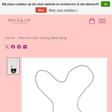
Wij slaan cookies op om onze website te verbeteren. Is dat akkoord?
Ja
Nee
Meer over cookies »
Gratis verzending in NL vanaf €150
Winkelwag
Home
/
Mimi & Lula | Grizzly Bear Bag
Product image slideshow Items