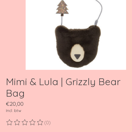
Mimi & Lula | Grizzly Bear
Bag
€20,00
Incl. btw
(0)
De beoordeling van dit product is
0
van de 5