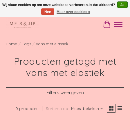
Wij slaan cookies op om onze website te verbeteren. Is dat akkoord?
Ja
Nee
Meer over cookies »
Gratis verzending in NL vanaf €150
Winkelwag
Home
/
Tags
/
vans met elastiek
Producten getagd met
vans met elastiek
Filters weergeven
0 producten
Sorteren op
Meest bekeken