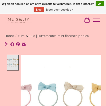
Wij slaan cookies op om onze website te verbeteren. Is dat akkoord?
Ja
Nee
Meer over cookies »
Gratis verzending in NL vanaf €150
Winkelwag
Home
/
Mimi & Lula | Butterscotch mini florence ponies
Product image slideshow Items