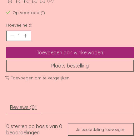
(0)
De beoordeling van dit product is
0
van de 5
Op voorraad (1)
Hoeveelheid:
Toevoegen aan winkelwagen
Plaats bestelling
Toevoegen om te vergelijken
Reviews (0)
0
sterren op basis van
0
Je beoordeling toevoegen
beoordelingen