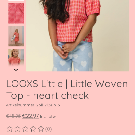
LOOXS Little | Little Woven
Top - heart check
Artikelnummer: 2611-7134-915
€22,97
€45,95
Incl. btw
(0)
De beoordeling van dit product is
0
van de 5