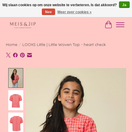
Wij slaan cookies op om onze website te verbeteren. Is dat akkoord?
Ja
Nee
Meer over cookies »
Gratis verzending in NL vanaf €150
Winkelwag
Home
/
LOOXS Little | Little Woven Top - heart check
Product image slideshow Items