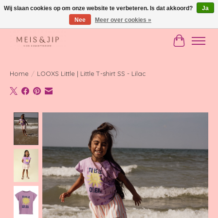
Wij slaan cookies op om onze website te verbeteren. Is dat akkoord?
Ja
Nee
Meer over cookies »
Gratis verzending in NL vanaf €150
Winkelwag
Home
/
LOOXS Little | Little T-shirt SS - Lilac
Product image slideshow Items