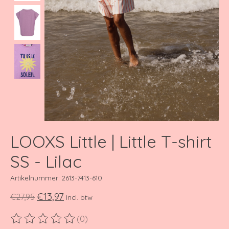
LOOXS Little | Little T-shirt
SS - Lilac
Artikelnummer: 2613-7413-610
€13,97
€27,95
Incl. btw
(0)
De beoordeling van dit product is
0
van de 5