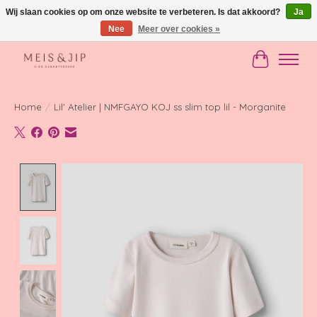
Wij slaan cookies op om onze website te verbeteren. Is dat akkoord?
Ja
Nee
Meer over cookies »
Gratis verzending in NL vanaf €150
Winkelwag
Home
/
Lil' Atelier | NMFGAYO KOJ ss slim top lil - Morganite
Product image slideshow Items