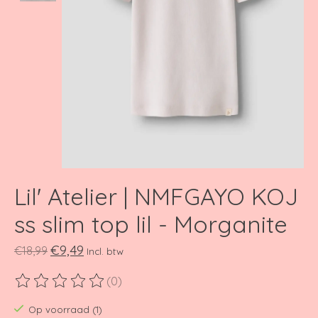
Lil' Atelier | NMFGAYO KOJ
ss slim top lil - Morganite
€9,49
€18,99
Incl. btw
(0)
De beoordeling van dit product is
0
van de 5
Op voorraad (1)