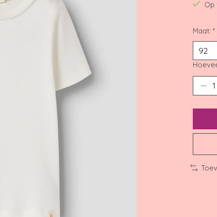
Op 
Maat:
*
Hoevee
Toev