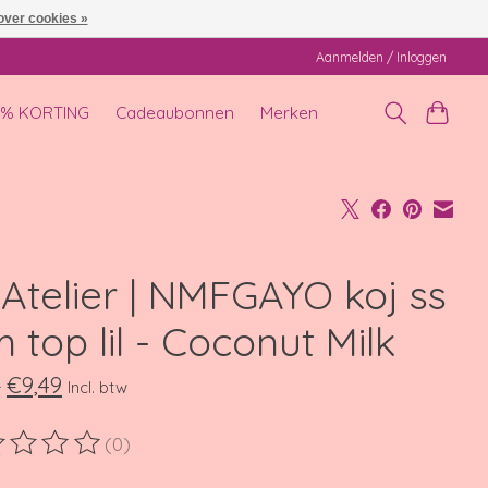
over cookies »
Aanmelden / Inloggen
0% KORTING
Cadeaubonnen
Merken
' Atelier | NMFGAYO koj ss
m top lil - Coconut Milk
€9,49
9
Incl. btw
(0)
ordeling van dit product is
0
van de 5