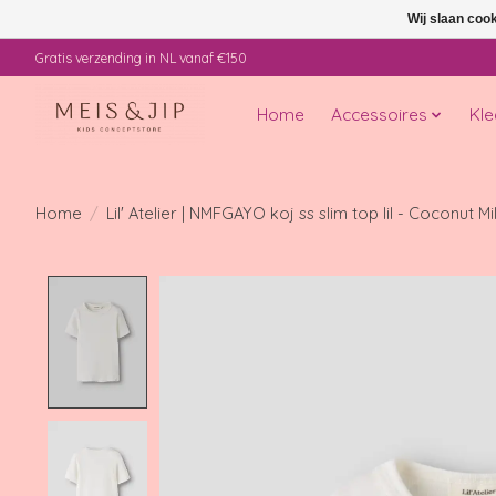
Wij slaan coo
Gratis verzending in NL vanaf €150
Home
Accessoires
Kle
Home
/
Lil' Atelier | NMFGAYO koj ss slim top lil - Coconut Mi
Product image slideshow Items