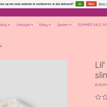
kies op om onze website te verbeteren. Is dat akkoord?
Ja
Nee
Meer 
ding
Lifestyle
Baby
Spelen
SUMMER SALE 5
lk
Lil
sli
€18,9
De beo