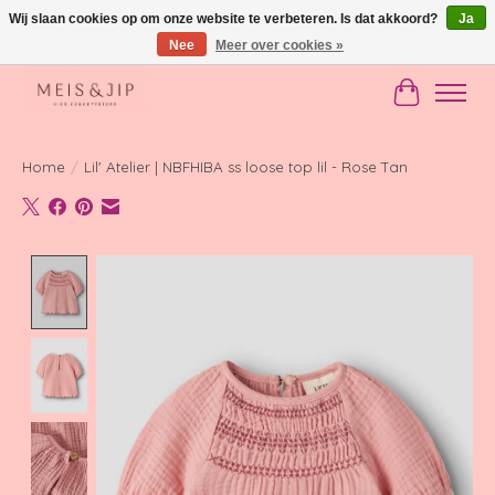
Wij slaan cookies op om onze website te verbeteren. Is dat akkoord?
Ja
Nee
Meer over cookies »
Gratis verzending in NL vanaf €150
Winkelwag
Home
/
Lil' Atelier | NBFHIBA ss loose top lil - Rose Tan
Product image slideshow Items