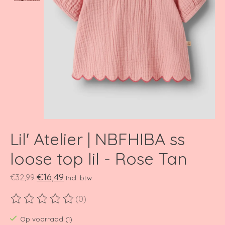
Lil' Atelier | NBFHIBA ss
loose top lil - Rose Tan
€16,49
€32,99
Incl. btw
(0)
De beoordeling van dit product is
0
van de 5
Op voorraad (1)