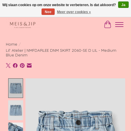
Wij slaan cookies op om onze website te verbeteren. Is dat akkoord?
Ja
Nee
Meer over cookies »
Gratis verzending in NL vanaf €150
Winkelwag
Home
/
Lil' Atelier | NMFDARLEE DNM SKIRT 2060-SE D LIL - Medium
Blue Denim
Product image slideshow Items