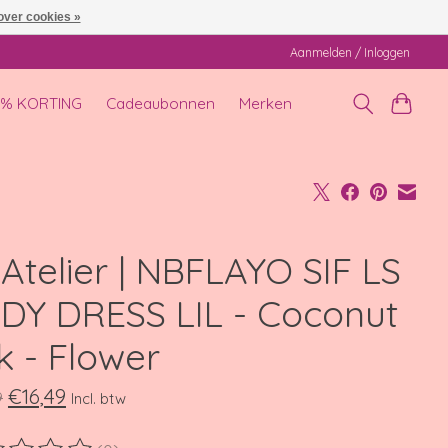
over cookies »
Aanmelden / Inloggen
0% KORTING
Cadeaubonnen
Merken
' Atelier | NBFLAYO SIF LS
DY DRESS LIL - Coconut
k - Flower
€16,49
9
Incl. btw