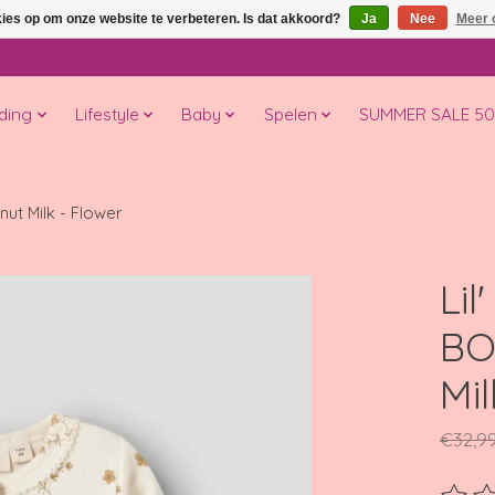
kies op om onze website te verbeteren. Is dat akkoord?
Ja
Nee
Meer 
ding
Lifestyle
Baby
Spelen
SUMMER SALE 5
nut Milk - Flower
Lil
BO
Mil
€32,9