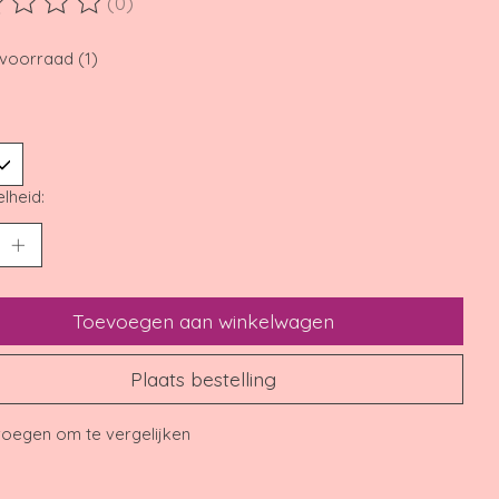
(0)
ordeling van dit product is
0
van de 5
voorraad (1)
lheid:
Toevoegen aan winkelwagen
Plaats bestelling
oegen om te vergelijken