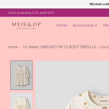
Wij slaan coo
Gratis verzending in NL vanaf €150
Home
Accessoires
Kle
Home
/
Lil' Atelier | NBFLAYO SIF LS BODY DRESS LIL - Coco
Product image slideshow Items