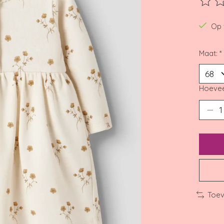
De beo
Op 
Maat:
*
Hoevee
Toev