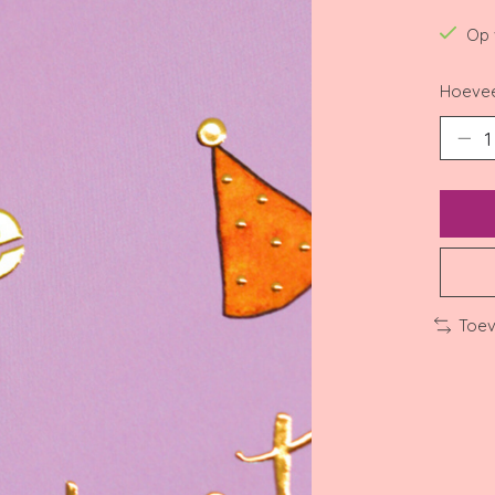
Op 
Hoevee
Toev