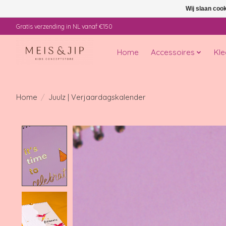
Wij slaan coo
Gratis verzending in NL vanaf €150
Home
Accessoires
Kle
Home
/
Juulz | Verjaardagskalender
Product image slideshow Items