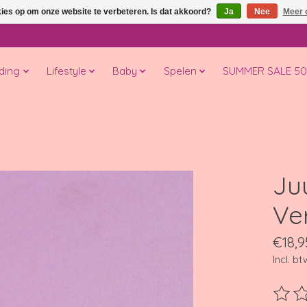
kies op om onze website te verbeteren. Is dat akkoord?
Ja
Nee
Meer 
ding
Lifestyle
Baby
Spelen
SUMMER SALE 5
Juu
Ve
€18,9
Incl. bt
De beo