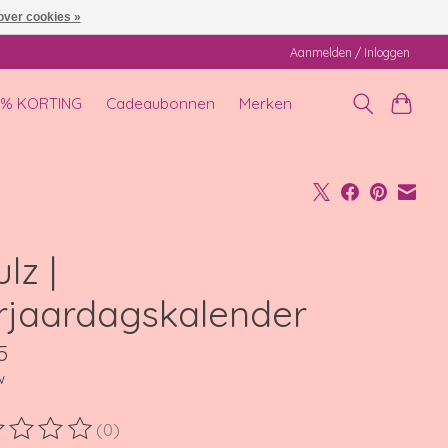
over cookies »
Aanmelden / Inloggen
0% KORTING
Cadeaubonnen
Merken
lz |
rjaardagskalender
5
w
(0)
ordeling van dit product is
0
van de 5