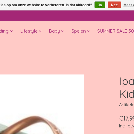
kies op om onze website te verbeteren. Is dat akkoord?
Ja
Nee
Meer 
ding
Lifestyle
Baby
Spelen
SUMMER SALE 5
Ip
Ki
Artike
€17,9
Incl. bt