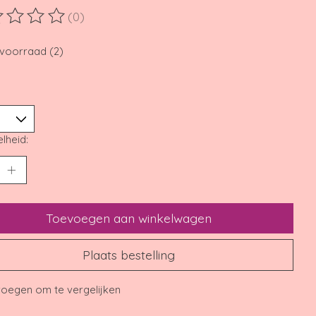
(0)
ordeling van dit product is
0
van de 5
voorraad (2)
lheid:
Toevoegen aan winkelwagen
Plaats bestelling
oegen om te vergelijken