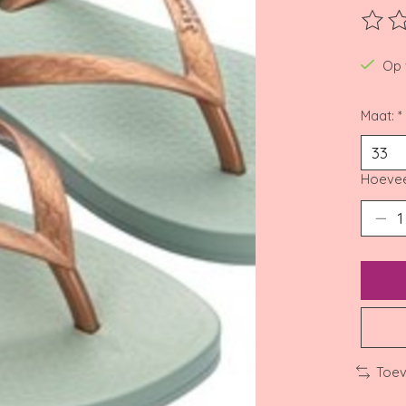
De beo
Op 
Maat:
*
Hoevee
Toev