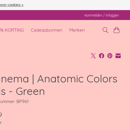
over cookies »
Aanmelden / Inloggen
0% KORTING
Cadeaubonnen
Merken
anema | Anatomic Colors
ds - Green
lnummer: BP961
9
w