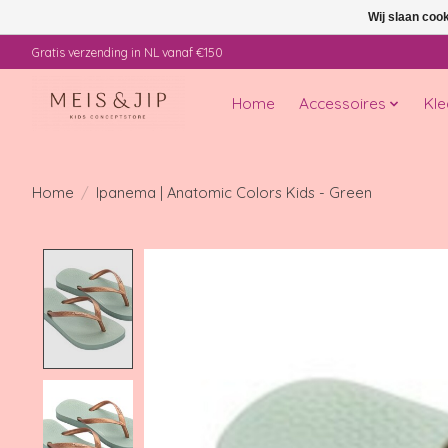
Wij slaan coo
Gratis verzending in NL vanaf €150
Home
Accessoires
Kle
Home
/
Ipanema | Anatomic Colors Kids - Green
Product image slideshow Items