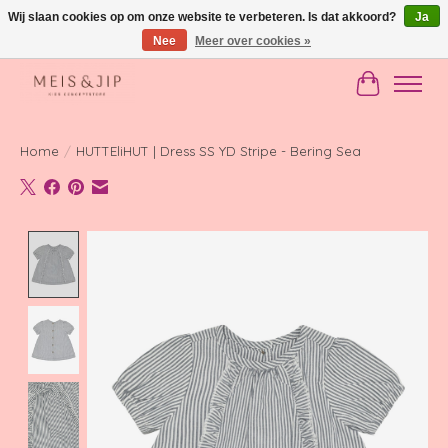
Wij slaan cookies op om onze website te verbeteren. Is dat akkoord?
Ja
Nee
Meer over cookies »
Gratis verzending in NL vanaf €150
Winkelwag
Home
/
HUTTEliHUT | Dress SS YD Stripe - Bering Sea
Product image slideshow Items