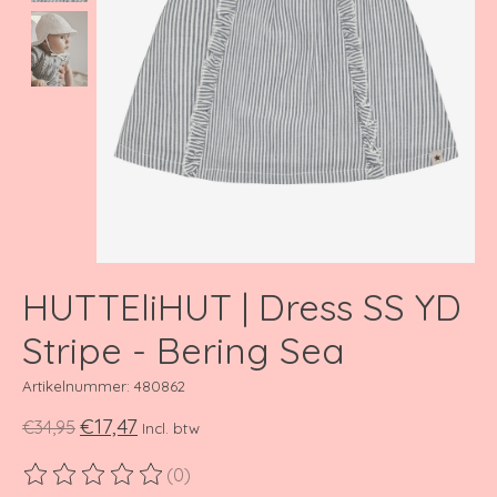
HUTTEliHUT | Dress SS YD
Stripe - Bering Sea
Artikelnummer: 480862
€17,47
€34,95
Incl. btw
(0)
De beoordeling van dit product is
0
van de 5