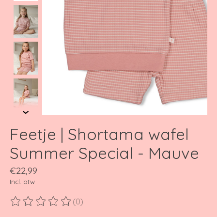
Feetje | Shortama wafel
Summer Special - Mauve
€22,99
Incl. btw
(0)
De beoordeling van dit product is
0
van de 5