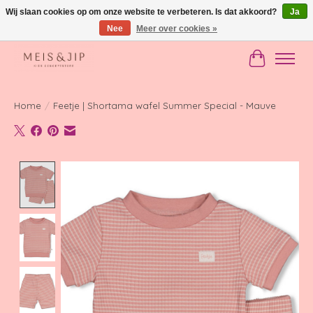
Wij slaan cookies op om onze website te verbeteren. Is dat akkoord?
Ja
Nee
Meer over cookies »
Gratis verzending in NL vanaf €150
Winkelwag
Home
/
Feetje | Shortama wafel Summer Special - Mauve
Product image slideshow Items