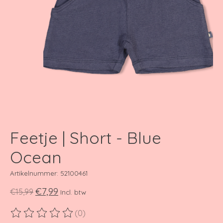
Feetje | Short - Blue
Ocean
Artikelnummer: 52100461
€7,99
€15,99
Incl. btw
(0)
De beoordeling van dit product is
0
van de 5