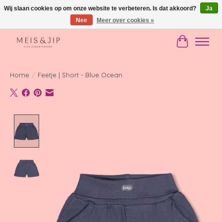
Wij slaan cookies op om onze website te verbeteren. Is dat akkoord?
Ja
Nee
Meer over cookies »
Gratis verzending in NL vanaf €150
Winkelwag
Home
/
Feetje | Short - Blue Ocean
Product image slideshow Items