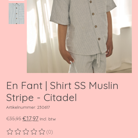
En Fant | Shirt SS Muslin
Stripe - Citadel
Artikelnummer: 230617
€17,97
€35,95
Incl. btw
(0)
De beoordeling van dit product is
0
van de 5