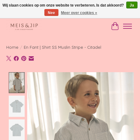
Wij slaan cookies op om onze website te verbeteren. Is dat akkoord?
Ja
Nee
Meer over cookies »
Gratis verzending in NL vanaf €150
Winkelwag
Home
/
En Fant | Shirt SS Muslin Stripe - Citadel
Product image slideshow Items