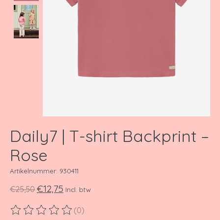
Daily7 | T-shirt Backprint –
Rose
Artikelnummer: 930411
€12,75
€25,50
Incl. btw
(0)
De beoordeling van dit product is
0
van de 5