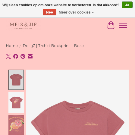
Wij slaan cookies op om onze website te verbeteren. Is dat akkoord?
Ja
Nee
Meer over cookies »
Gratis verzending in NL vanaf €150
Winkelwag
Home
/
Daily7 | T-shirt Backprint – Rose
Product image slideshow Items