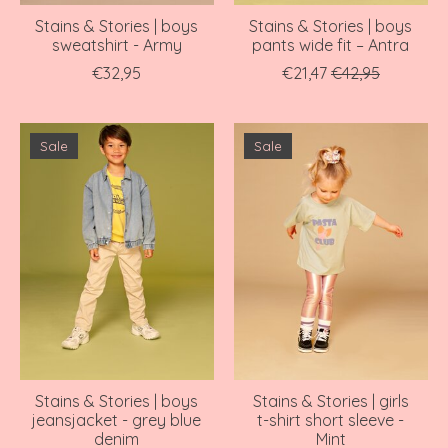
Stains & Stories | boys
Stains & Stories | boys
sweatshirt - Army
pants wide fit – Antra
€32,95
€21,47
€42,95
Sale
Sale
Stains & Stories | boys
Stains & Stories | girls
jeansjacket - grey blue
t-shirt short sleeve -
denim
Mint