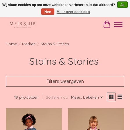
Wij slaan cookies op om onze website te verbeteren. Is dat akkoord?
Ja
Nee
Meer over cookies »
Gratis verzending in NL vanaf €150
Winkelwag
Home
/
Merken
/
Stains & Stories
Stains & Stories
Filters weergeven
19 producten
Sorteren op
Meest bekeken