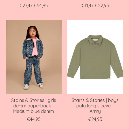
€27,47
€54,95
€11,47
€22,95
Stains & Stories | girls
Stains & Stories | boys
denim paperback -
polo long sleeve –
Medium blue denim
Army
€44,95
€24,95