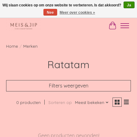
Wij slaan cookies op om onze website te verbeteren. Is dat akkoord?
Ja
Nee
Meer over cookies »
Gratis verzending in NL vanaf €150
Winkelwag
Home
/
Merken
Ratatam
Filters weergeven
0 producten
Sorteren op
Meest bekeken
Geen producten gevonden!