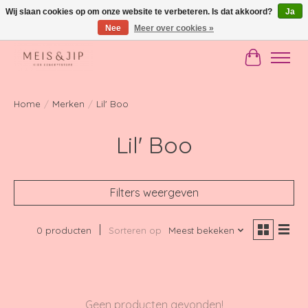
Wij slaan cookies op om onze website te verbeteren. Is dat akkoord?
Ja
Nee
Meer over cookies »
Gratis verzending in NL vanaf €150
Winkelwag
Home
/
Merken
/
Lil' Boo
Lil' Boo
Filters weergeven
0 producten
Sorteren op
Meest bekeken
Geen producten gevonden!