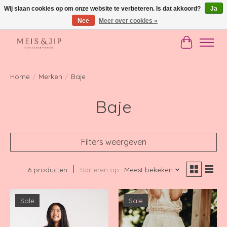
Wij slaan cookies op om onze website te verbeteren. Is dat akkoord?
Ja
Nee
Meer over cookies »
Gratis verzending in NL vanaf €150
Winkelwag
Home
/
Merken
/
Baje
Baje
Filters weergeven
6 producten
Sorteren op
Meest bekeken
Sale
Sale