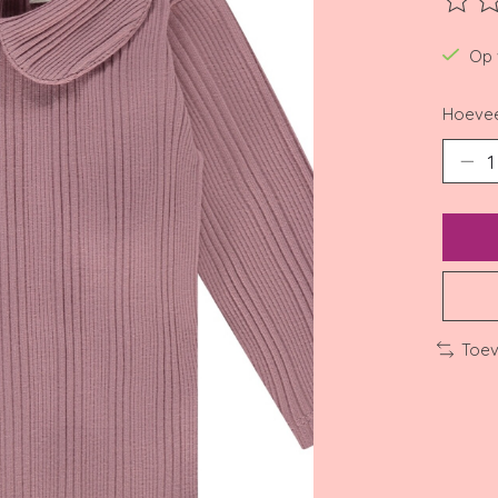
De beo
Op 
Hoevee
Toev