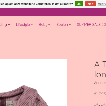
kies op om onze website te verbeteren. Is dat akkoord?
Ja
Nee
Meer 
ding
Lifestyle
Baby
Spelen
SUMMER SALE 5
A T
lo
Artike
€17,95