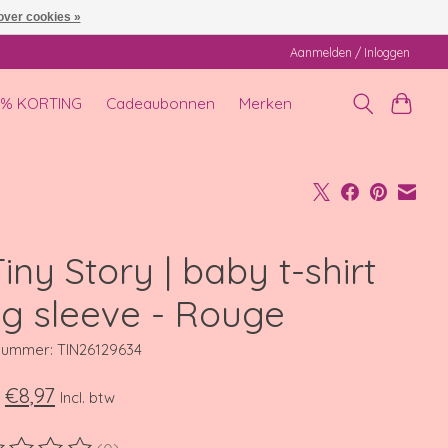
over cookies »
Aanmelden / Inloggen
0% KORTING
Cadeaubonnen
Merken
iny Story | baby t-shirt
ng sleeve - Rouge
lnummer: TIN26129634
€8,97
Incl. btw