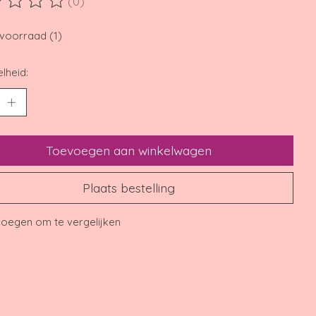
(0)
ordeling van dit product is
0
van de 5
voorraad (1)
lheid:
Toevoegen aan winkelwagen
Plaats bestelling
oegen om te vergelijken