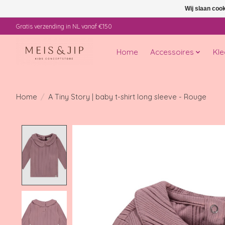
Wij slaan coo
Gratis verzending in NL vanaf €150
Home
Accessoires
Kle
Home
/
A Tiny Story | baby t-shirt long sleeve - Rouge
Product image slideshow Items