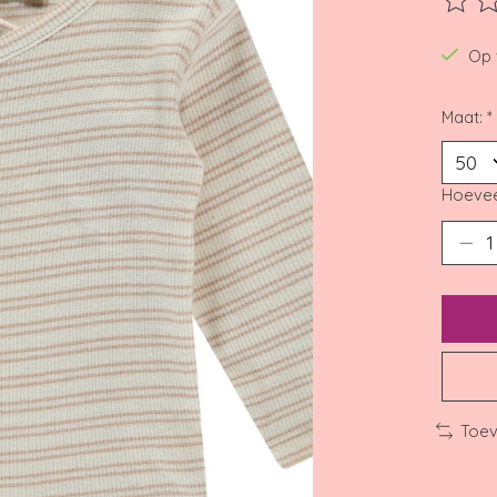
De beo
Op 
Maat:
*
Hoevee
Toev