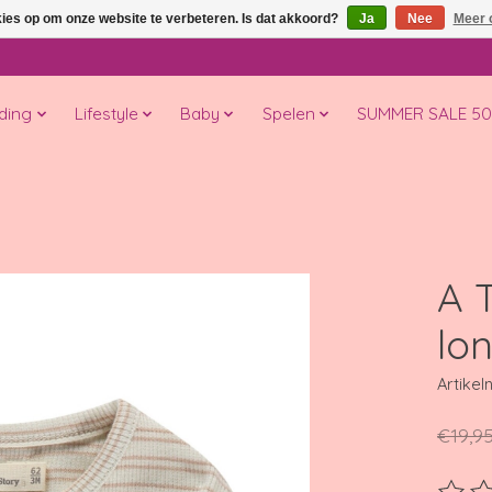
kies op om onze website te verbeteren. Is dat akkoord?
Ja
Nee
Meer 
ding
Lifestyle
Baby
Spelen
SUMMER SALE 5
A T
lo
Artike
€19,9