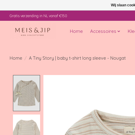
Wij slaan coo
Gratis verzending in NL vanaf €150
Home
Accessoires
Kle
Home
/
A Tiny Story | baby t-shirt long sleeve - Nougat
Product image slideshow Items