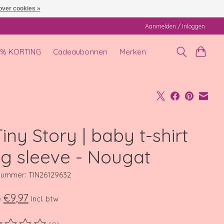
over cookies »
Aanmelden / Inloggen
0% KORTING
Cadeaubonnen
Merken
iny Story | baby t-shirt
ng sleeve - Nougat
lnummer: TIN26129632
€9,97
5
Incl. btw