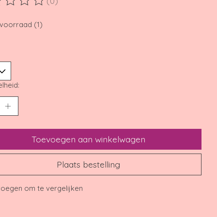
(0)
ordeling van dit product is
0
van de 5
voorraad (1)
lheid:
Toevoegen aan winkelwagen
Plaats bestelling
oegen om te vergelijken