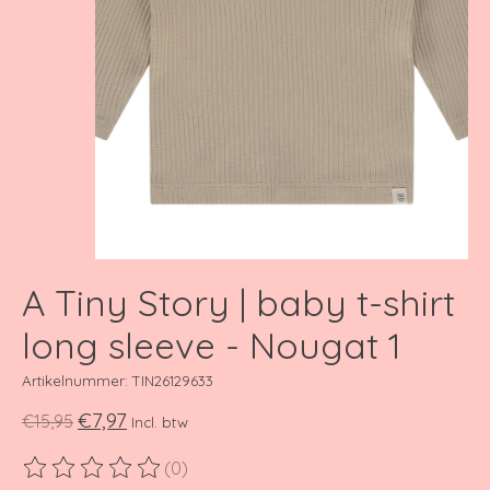
A Tiny Story | baby t-shirt
long sleeve - Nougat 1
Artikelnummer: TIN26129633
€7,97
€15,95
Incl. btw
(0)
De beoordeling van dit product is
0
van de 5