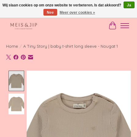
Wij slaan cookies op om onze website te verbeteren. Is dat akkoord?
Ja
Nee
Meer over cookies »
Gratis verzending in NL vanaf €150
Winkelwag
Home
/
A Tiny Story | baby t-shirt long sleeve - Nougat 1
Product image slideshow Items