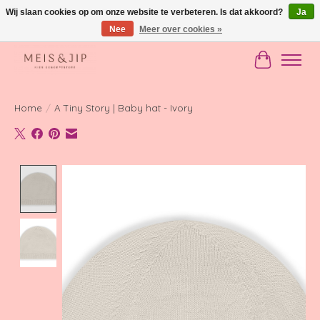
Wij slaan cookies op om onze website te verbeteren. Is dat akkoord?
Ja
Nee
Meer over cookies »
Gratis verzending in NL vanaf €150
Winkelwag
Home
/
A Tiny Story | Baby hat - Ivory
Product image slideshow Items