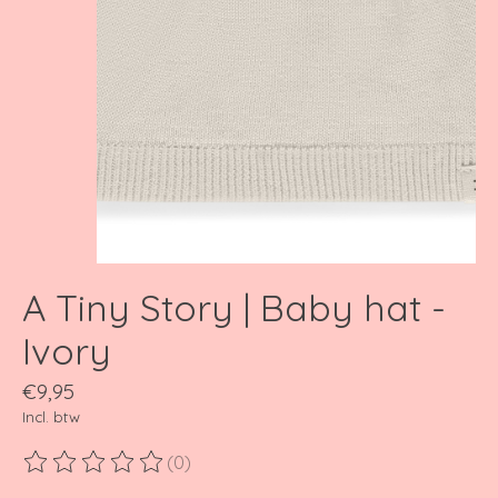
A Tiny Story | Baby hat -
Ivory
€9,95
Incl. btw
(0)
De beoordeling van dit product is
0
van de 5