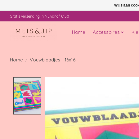
Wij slaan coo
Gratis verzending in NL vanaf €150
Home
Accessoires
Kle
Home
/
Vouwblaadjes - 16x16
Product image slideshow Items