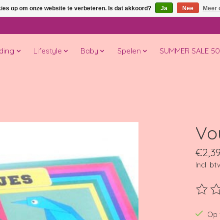
kies op om onze website te verbeteren. Is dat akkoord?
Ja
Nee
Meer 
ding
Lifestyle
Baby
Spelen
SUMMER SALE 5
Vo
€2,3
Incl. bt
De beo
Op 