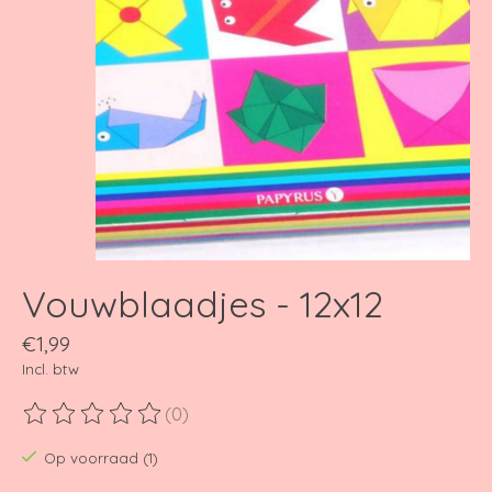
Vouwblaadjes - 12x12
€1,99
Incl. btw
(0)
De beoordeling van dit product is
0
van de 5
Op voorraad (1)