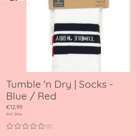
Tumble 'n Dry | Socks -
Blue / Red
€12,99
Incl. btw
(0)
De beoordeling van dit product is
0
van de 5