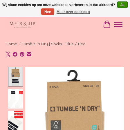
Wij slaan cookies op om onze website te verbeteren. Is dat akkoord?
Ja
Nee
Meer over cookies »
Gratis verzending in NL vanaf €150
Winkelwag
Home
/
Tumble 'n Dry | Socks - Blue / Red
Product image slideshow Items