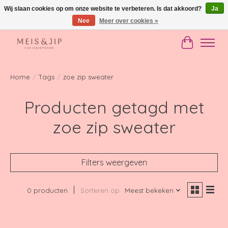
Wij slaan cookies op om onze website te verbeteren. Is dat akkoord?
Ja
Nee
Meer over cookies »
Gratis verzending in NL vanaf €150
Winkelwag
Home
/
Tags
/
zoe zip sweater
Producten getagd met
zoe zip sweater
Filters weergeven
0 producten
Sorteren op
Meest bekeken