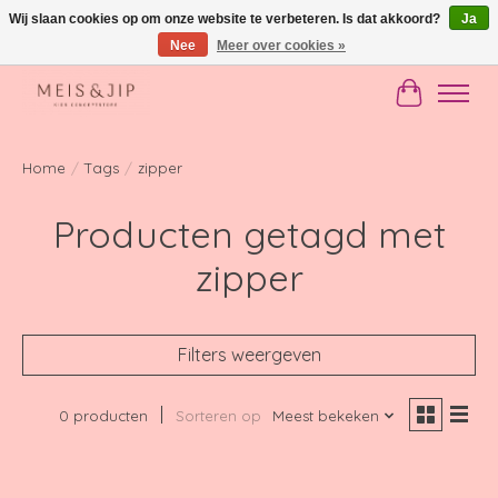
Wij slaan cookies op om onze website te verbeteren. Is dat akkoord?
Ja
Nee
Meer over cookies »
Gratis verzending in NL vanaf €150
Winkelwag
Home
/
Tags
/
zipper
Producten getagd met
zipper
Filters weergeven
0 producten
Sorteren op
Meest bekeken