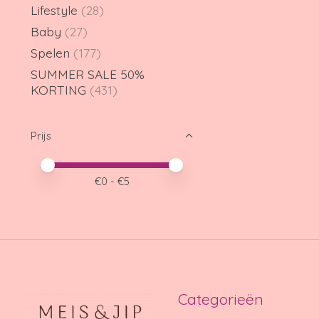
Lifestyle
(28)
Baby
(27)
Spelen
(177)
SUMMER SALE 50%
KORTING
(431)
Prijs
Minimale prijswaarde
Price maximum value
€
0
- €
5
Categorieën