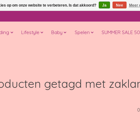
kies op om onze website te verbeteren. Is dat akkoord?
Ja
Nee
Meer 
ding
Lifestyle
Baby
Spelen
SUMMER SALE 5
oducten getagd met zakl
0