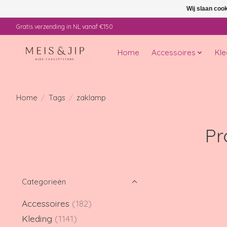
Wij slaan coo
Gratis verzending in NL vanaf €150
Home
Accessoires
Kle
Home
/
Tags
/
zaklamp
Pr
Categorieën
Accessoires
(182)
Kleding
(1141)