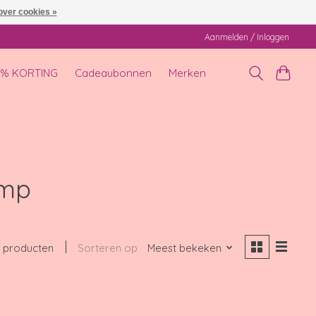
over cookies »
Aanmelden / Inloggen
0% KORTING
Cadeaubonnen
Merken
amp
 producten
Sorteren op
Meest bekeken