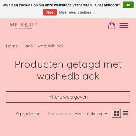
Wij slaan cookies op om onze website te verbeteren. Is dat akkoord?
Ja
Nee
Meer over cookies »
Gratis verzending in NL vanaf €150
Winkelwag
Home
/
Tags
/
washedblack
Producten getagd met
washedblack
Filters weergeven
0 producten
Sorteren op
Meest bekeken