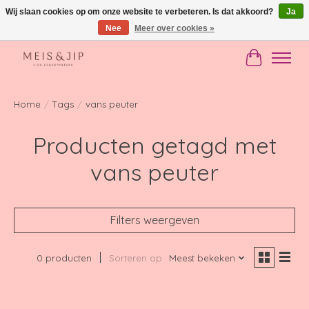
Wij slaan cookies op om onze website te verbeteren. Is dat akkoord?
Ja
Nee
Meer over cookies »
Gratis verzending in NL vanaf €150
Winkelwag
Home
/
Tags
/
vans peuter
Producten getagd met
vans peuter
Filters weergeven
0 producten
Sorteren op
Meest bekeken