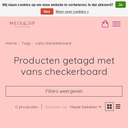
Wij slaan cookies op om onze website te verbeteren. Is dat akkoord?
Ja
Nee
Meer over cookies »
Gratis verzending in NL vanaf €150
Winkelwag
Home
/
Tags
/
vans checkerboard
Producten getagd met
vans checkerboard
Filters weergeven
0 producten
Sorteren op
Meest bekeken